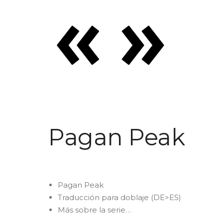
Pagan Peak
Pagan Peak
Traducción para doblaje (DE>ES)
Más sobre la serie
…