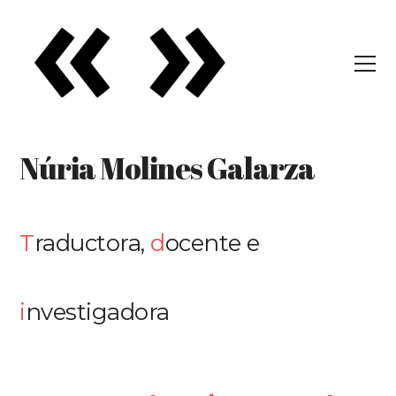
Núria Molines Galarza
T
raductora,
d
ocente e
i
nvestigadora