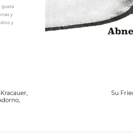
e gusta
onas y
gatos y
 Kracauer,
Su Frie
Adorno,